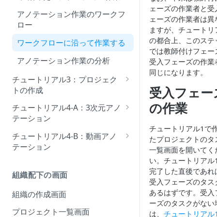
ェーズの作業者と受
アノテーション作業のワークフ
アノテーション作業
ェーズの作業者は異
ロー
ますが、チュートリ
アノテーションの確認
の都合上、このステ
ワークフローに沿って作業する
では教師付けフェー
アノテーション作業の分析
受入フェーズの作業
同じになります。
チュートリアル3：プロジェク
受入フェー
トの作成
プロジェクトの準備
の作業
チュートリアル4-A：3次元アノ
テーション
アノテーション作業
チュートリアル1で
3次元プロジェクトの作成
チュートリアル4-B：動画アノ
補足
たプロジェクトのタ
テーション
事前に付与されたアノテーショ
一覧画面を開いてく
ンの確認
動画プロジェクトの作成
い。チュートリアル
完了した直後であれ
組織配下の画面
3次元アノテーションの編集
事前に付与されたアノテーショ
受入フェーズのタス
ンの確認
あるはずです。受入
組織の作成画面
3次元アノテーションの属性の編
ーズのタスクがない
集
動画アノテーションの編集
プロジェクト一覧画面
は、
チュートリアル1