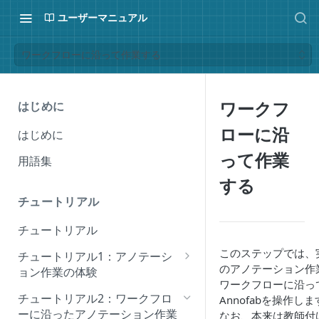
ユーザーマニュアル
ワークフローに沿って作業する
ワークフ
はじめに
ローに沿
はじめに
って作業
用語集
する
チュートリアル
チュートリアル
このステップでは、
チュートリアル1：アノテーシ
のアノテーション作
ョン作業の体験
ワークフローに沿っ
事前準備
チュートリアル2：ワークフロ
Annofabを操作し
ーに沿ったアノテーション作業
なお、本来は教師付
プロジェクトの作成